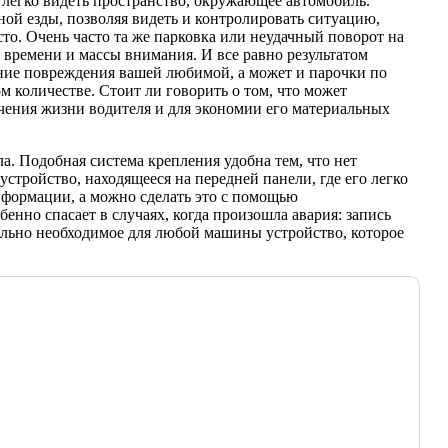
 легко видеть пространство, окружающее автомобиль.
ной езды, позволяя видеть и контролировать ситуацию,
то. Очень часто та же парковка или неудачный поворот на
 времени и массы внимания. И все равно результатом
ие повреждения вашей любимой, а может и парочки по
 количестве. Стоит ли говорить о том, что может
гчения жизни водителя и для экономии его материальных
. Подобная система крепления удобна тем, что нет
стройство, находящееся на передней панели, где его легко
нформации, а можно сделать это с помощью
бенно спасает в случаях, когда произошла авария: запись
тельно необходимое для любой машины устройство, которое