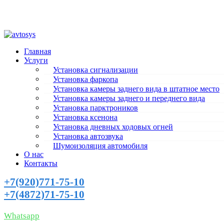
г. Тула, Городской переулок, 41 А
Пн-Пт 9:30-19:00, Сб-Вс выходной
tula@avtosys.ru
Главная
Услуги
Установка сигнализации
Установка фаркопа
Установка камеры заднего вида в штатное место
Установка камеры заднего и переднего вида
Установка парктроников
Установка ксенона
Установка дневных ходовых огней
Установка автозвука
Шумоизоляция автомобиля
О нас
Контакты
+7(920)771-75-10
+7(4872)71-75-10
ЗАКАЗАТЬ ЗВОНОК
Whatsapp