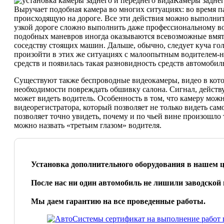
Камеры заднег
Выручает подобная камера во многих ситуациях: во время п
происходящую на дороге. Все эти действия можно выполнить 
узкой дороге сложно выполнить даже профессиональному вод
подобных маневров иногда оказываются всевозможные вмят
соседству стоящих машин. Дальше, обычно, следует куча го
произойти в этих же ситуациях с малоопытным водителем-но
средств и появилась такая разновидность средств автомобил
Существуют также беспроводные видеокамеры, видео в кото
необходимости повреждать обшивку салона. Сигнал, действу
может видеть водитель. Особенность в том, что камеру мож
видеорегистратора, который позволяет не только видеть само
позволяет точно увидеть, почему и по чьей вине произошло
можно назвать «третьим глазом» водителя.
Установка дополнительного оборудования в нашем ц
После нас ни один автомобиль не лишили заводской 
Мы даем гарантию на все проведенные работы.