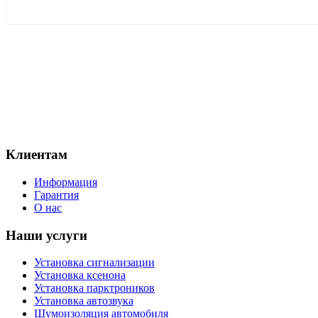
+7(920)771-75-10
+7(4872)71-75-10
г. Тула, Городской переулок, 41 А
Пн-Пт 9:30-19:00, Сб-Вс выходной
tula@avtosys.ru
Клиентам
Информация
Гарантия
О нас
Наши услуги
Установка сигнализации
Установка ксенона
Установка парктроников
Установка автозвука
Шумоизоляция автомобиля