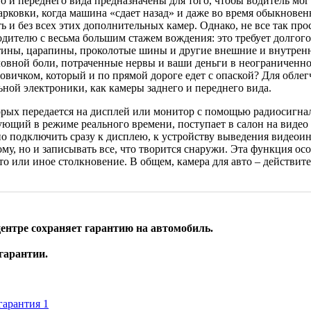
о и переднего вида предназначены для того, чтобы водитель мог
арковки, когда машина «сдает назад» и даже во время обыкновен
и без всех этих дополнительных камер. Однако, не все так прос
ителю с весьма большим стажем вождения: это требует долгого
ины, царапины, проколотые шины и другие внешние и внутренн
ловной боли, потраченные нервы и ваши деньги в неограниченном
вичком, который и по прямой дороге едет с опаской? Для обле
ьной электроники, как камеры заднего и переднего вида.
рых передается на дисплей или монитор с помощью радиосигнала
ющий в режиме реального времени, поступает в салон на видео у
но подключить сразу к дисплею, к устройству выведения видеои
му, но и записывать все, что творится снаружи. Эта функция осо
 то или иное столкновение. В общем, камера для авто – действи
ентре сохраняет гарантию на автомобиль.
гарантии.