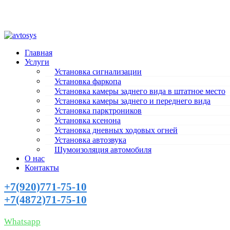
г. Тула, Городской переулок, 41 А
Пн-Пт 9:30-19:00, Сб-Вс выходной
tula@avtosys.ru
Главная
Услуги
Установка сигнализации
Установка фаркопа
Установка камеры заднего вида в штатное место
Установка камеры заднего и переднего вида
Установка парктроников
Установка ксенона
Установка дневных ходовых огней
Установка автозвука
Шумоизоляция автомобиля
О нас
Контакты
+7(920)771-75-10
+7(4872)71-75-10
ЗАКАЗАТЬ ЗВОНОК
Whatsapp