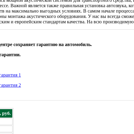
сь мощной акустической системой для транспортного средства, 
ессе. Важной является также правильная установка автозвука,
ств на максимально выгодных условиях. В самом начале процес
оны монтажа акустического оборудования. У нас вы всегда смо
ким и европейским стандартам качества. На всю производимую 
ентре сохраняет гарантию на автомобиль.
гарантии.
 руб.