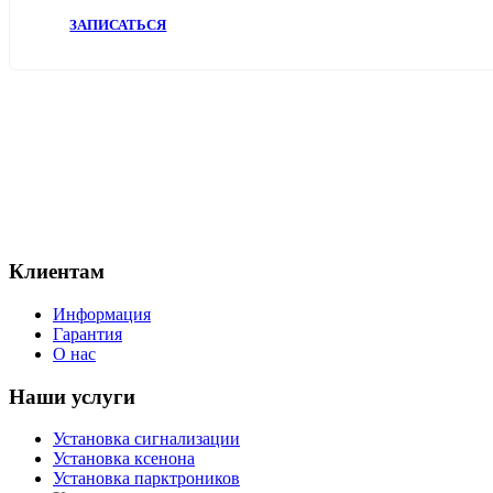
ЗАПИСАТЬСЯ
+7(920)771-75-10
+7(4872)71-75-10
г. Тула, Городской переулок, 41 А
Пн-Пт 9:30-19:00, Сб-Вс выходной
tula@avtosys.ru
Клиентам
Информация
Гарантия
О нас
Наши услуги
Установка сигнализации
Установка ксенона
Установка парктроников